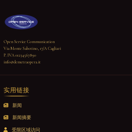
Open Service Communication
Via Monte Sabotino, 17/A Cagliari
P. IVA 01234567890
info@demetraopera.it
实用链接
新闻
新闻摘要
受限区域访问