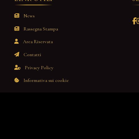
News
Rassegna Stampa
Area Riservata
Contatti
Privacy Policy
Informativa sui cookie
Demetra
è un'opera
del nuov
Copyright © 2026 Demetra Opera