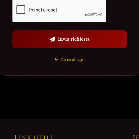
Invia richiesta
Torna al login
Link utili
S