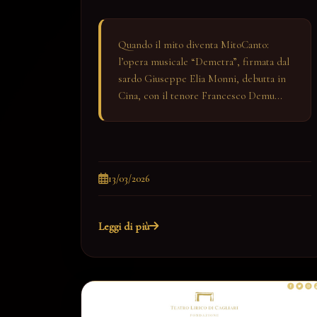
Quando il mito diventa MitoCanto:
l’opera musicale “Demetra”, firmata dal
sardo Giuseppe Elia Monni, debutta in
Cina, con il tenore Francesco Demu...
13/03/2026
Leggi di più