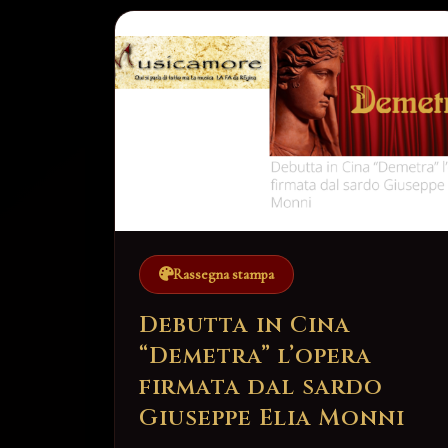
Rassegna stampa
Debutta in Cina
“Demetra” l’opera
firmata dal sardo
Giuseppe Elia Monni